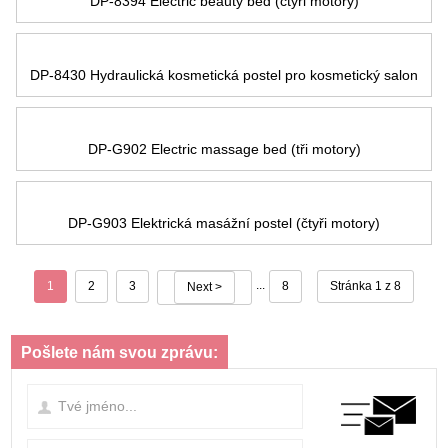
DP-8394 Electric beauty bed
(čtyři motory)
DP-8430 Hydraulická kosmetická postel pro kosmetický salon
DP-G902 Electric massage bed
(tři motory)
DP-G903 Elektrická masážní postel (čtyři motory)
...
1
2
3
8
Stránka 1 z 8
Next >
Pošlete nám svou zprávu: