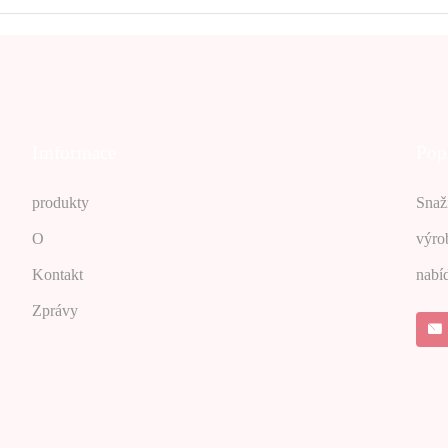
Imformace
Pop
produkty
Snaž
O
výro
Kontakt
nabíd
Zprávy