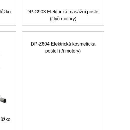
lůžko
DP-G903 Elektrická masážní postel
(čtyři motory)
DP-Z604 Elektrická kosmetická
postel (tři motory)
lůžko