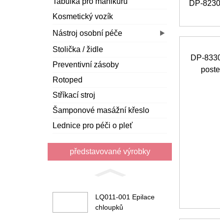
Tabulka pro manikúru
DP-8230 
Kosmetický vozík
Nástroj osobní péče
Stolička / židle
DP-8330
Preventivní zásoby
poste
Rotoped
Stříkací stroj
Šamponové masážní křeslo
Lednice pro péči o pleť
představované výrobky
LQ011-001 Epilace
chloupků