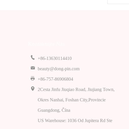
Kontaktujte Nás
+86-13630114410
beauty@dong-pin.com
+86-757-86906804
2Cesta Jinfu Jiuqiao Road, Jiujiang Town,
Okres Nanhai, Foshan City,Provincie
Guangdong, Čína
US Warehouse: 1036 Od Jupitera Rd Ste