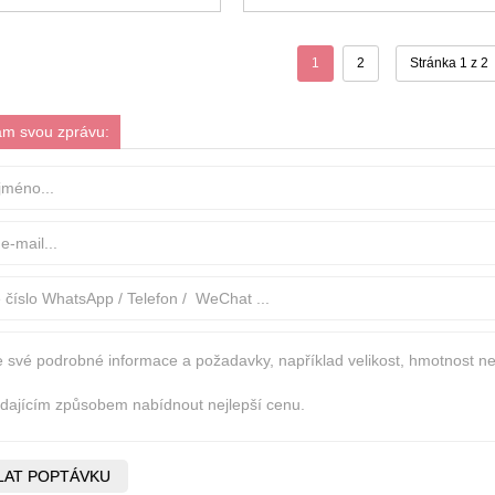
1
2
Stránka 1 z 2
ám svou zprávu: