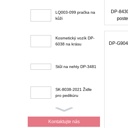
DP-8430
LQ003-099 pračka na
kůži
poste
Kosmetický vozík DP-
DP-G904 
6038 na krásu
Stůl na nehty DP-3481
SK-8038-2021 Židle
pro pedikúru
DP-G901 Beauty facial
bed
Kontaktujte nás