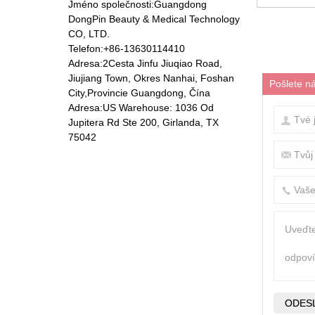
Jméno společnosti:Guangdong
DongPin Beauty & Medical Technology
DP-8194 Elektrická
CO, LTD.
kosmetická postel
Telefon:+86-13630114410
Adresa:2Cesta Jinfu Jiuqiao Road,
Jiujiang Town, Okres Nanhai, Foshan
Pošlete n
City,Provincie Guangdong, Čína
Masážní křeslo DP-
Adresa:US Warehouse: 1036 Od
5801
Jupitera Rd Ste 200, Girlanda, TX
75042