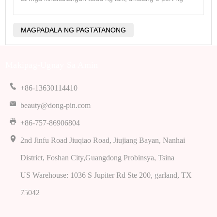
Makipag-Ugnay Sa Amin
+86-13630114410
beauty@dong-pin.com
+86-757-86906804
2nd Jinfu Road Jiuqiao Road, Jiujiang Bayan, Nanhai
District, Foshan City,Guangdong Probinsya, Tsina
US Warehouse: 1036 S Jupiter Rd Ste 200, garland, TX
75042