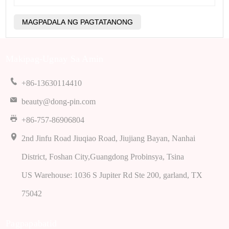
Makipag-Ugnay Sa Amin
+86-13630114410
beauty@dong-pin.com
+86-757-86906804
2nd Jinfu Road Jiuqiao Road, Jiujiang Bayan, Nanhai
District, Foshan City,Guangdong Probinsya, Tsina
US Warehouse: 1036 S Jupiter Rd Ste 200, garland, TX
75042
Pagpapabatid