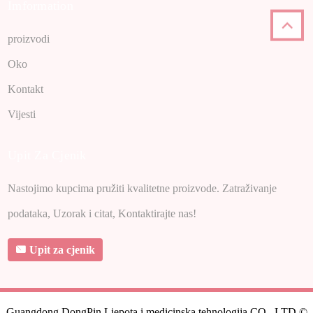
Imformation
proizvodi
Oko
Kontakt
Vijesti
Upit Za Cjenik
Nastojimo kupcima pružiti kvalitetne proizvode. Zatraživanje
podataka, Uzorak i citat, Kontaktirajte nas!
Upit za cjenik
Guangdong DongPin Ljepota i medicinska tehnologija CO., LTD ©