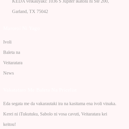
KEDA veikauyaki: 1036 S Jupiter ikatolu ni Ste 200,
Garland, TX 75042
Maroroi Ni Yago
Ivoli
Baleta na
Veitaratara
News
Vakatataro Me Baleta Na Pricelist
Eda segata me da vakarautaki ira na kasitama ena ivoli vinaka.
Kerei ni iTukutuku, Sabolo ni vosa cavuti, Veitaratara kei
keitou!