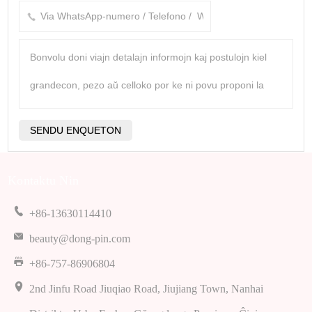
Kontaktu Nin
+86-13630114410
beauty@dong-pin.com
+86-757-86906804
2nd Jinfu Road Jiuqiao Road, Jiujiang Town, Nanhai