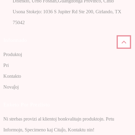
Distrikto, Urbo Foshan,Gŭangdonga Provinco, Ĉinio
Usona Stokejo: 1036 S Jupiter Rd Ste 200, Girlando, TX
75042
Informado
Produktoj
Pri
Kontakto
Novaĵoj
Enketo Por Prezlisto
Ni strebas provizi al klientoj bonkvalitajn produktojn. Petu
Informojn, Specimeno kaj Citaĵo, Kontaktu nin!