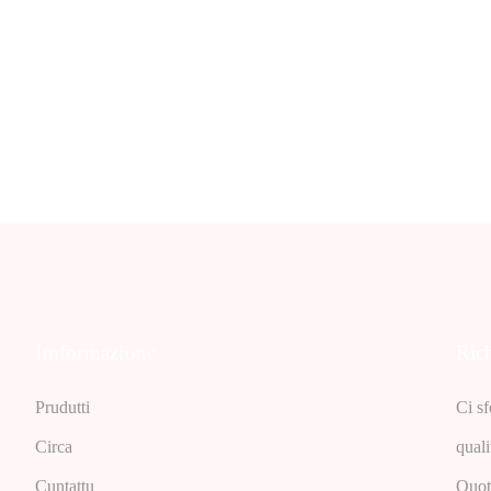
Imformazione
Rich
Prudutti
Ci sf
Circa
qual
Cuntattu
Quote