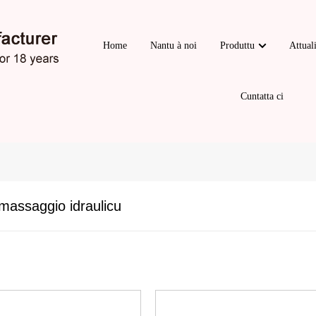
Home
Nantu à noi
Produttu
Attual
Cuntatta ci
 massaggio idraulicu