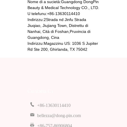
Nome di a sucietà:Guangdong DongPin
Beauty & Medical Technology CO., LTD.
DP-8194 Lettu di
U telefunu:+86-13630114410
bellezza elettricu
Indirizzu:2Strada nd Jinfu Strada
Jiuqiao, Jiujiang Town, Distrettu di
Nanhai, Cità ​​di Foshan,Pruvincia di
Guangdong, Cina
DP-5801 Sedia di
Indirizzu:Magazzinu US: 1036 S Jupiter
massaggio
Rd Ste 200, Ghirlanda, TX 75042
Cuntatta Ci
+86-13630114410
bellezza@dong-pin.com
+86-757-86906804