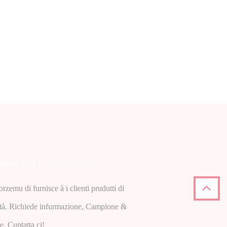
iesta Per Lista Di Prezzi
orzemu di furnisce à i clienti prudutti di
ità. Richiede infurmazione, Campione &
, Cuntatta ci!