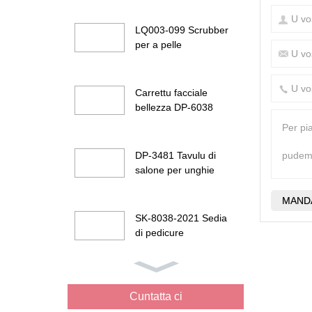
LQ003-099 Scrubber
per a pelle
Carrettu facciale
bellezza DP-6038
DP-3481 Tavulu di
salone per unghie
SK-8038-2021 Sedia
di pedicure
DP-G901 Lettu visu di
bellezza
Cuntatta ci