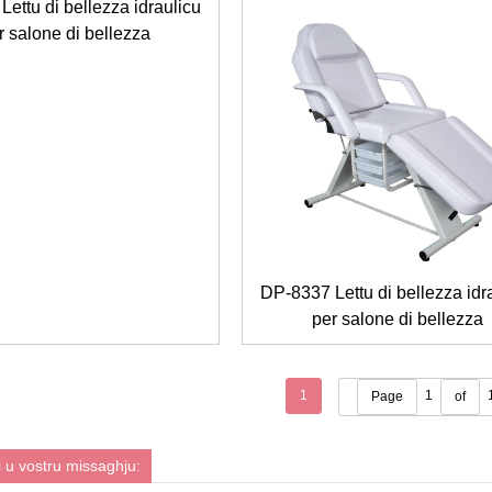
ettu di bellezza idraulicu
r salone di bellezza
DP-8337 Lettu di bellezza idr
per salone di bellezza
1
1
Page
of
 u vostru missaghju: