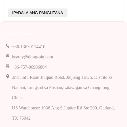
Kontaka Kami
+86-13630114410
beauty@dong-pin.com
+86-757-86906804
2nd Jinfu Road Jiuqiao Road, Jiujiang Town, Distrito sa
Nanhai, Lungsod sa Foshan,Lalawigan sa Guangdong,
China
US Warehouse: 1036 Ang S Jupiter Rd Ste 200, Garland,
TX 75042