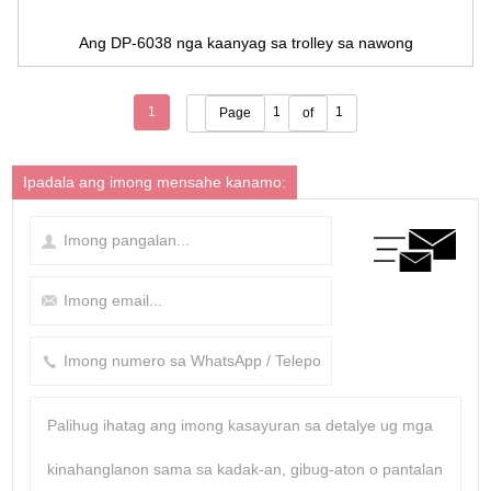
Ang DP-6038 nga kaanyag sa trolley sa nawong
1
1
1
Page
of
Ipadala ang imong mensahe kanamo: