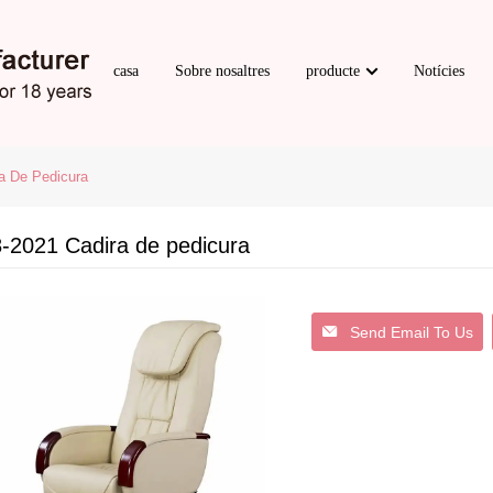
casa
Sobre nosaltres
producte
Notícies
a De Pedicura
-2021 Cadira de pedicura
Send Email To Us