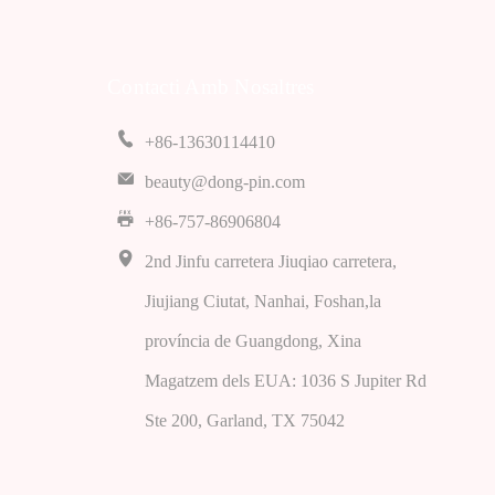
Contacti Amb Nosaltres
+86-13630114410
beauty@dong-pin.com
+86-757-86906804
2nd Jinfu carretera Jiuqiao carretera,
Jiujiang Ciutat, Nanhai, Foshan,la
província de Guangdong, Xina
Magatzem dels EUA: 1036 S Jupiter Rd
Ste 200, Garland, TX 75042