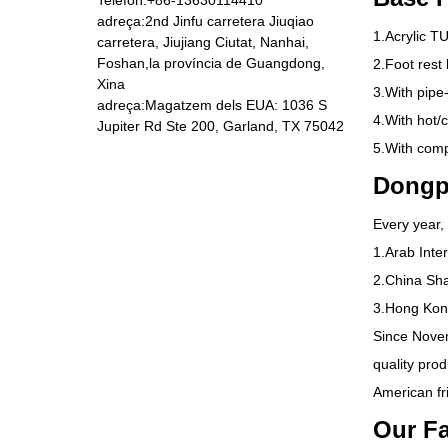
adreça:2nd Jinfu carretera Jiuqiao
1.
Acrylic T
carretera, Jiujiang Ciutat, Nanhai,
Foshan,la província de Guangdong,
2.
Foot rest 
DP-5801 Cadira de
Xina
massatge
3.
With pipe-
adreça:Magatzem dels EUA: 1036 S
4.
With hot/c
Jupiter Rd Ste 200, Garland, TX 75042
5.
With comp
Dongp
Every year
,
1.
Arab Inte
2.
China Sha
3.
Hong Kong
Since Nove
quality pro
American fr
Our Fa