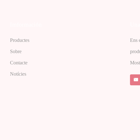
Imformación
Una 
Productes
Ens e
Sobre
produ
Contacte
Mostr
Notícies