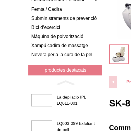
Femta / Cadira
Subministraments de prevenció
Bici d’exercici
Màquina de polvorització
Xampú cadira de massatge
Nevera per a la cura de la pell
productes destacats
Pr
La depilació IPL
SK-8
LQ011-001
LQ003-099 Exfoliant
Commo
de pell