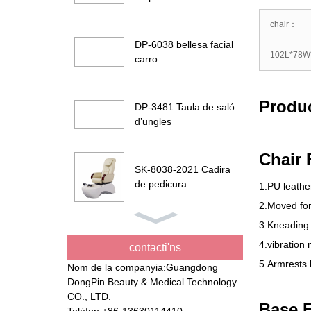
chair
：
DP-6038 bellesa facial
102
L*78W
carro
Produc
DP-3481 Taula de saló
d’ungles
Chair 
SK-8038-2021 Cadira
de pedicura
1.
PU leathe
2.
Moved fo
3.
Kneading
DP-G901 Llit facial de
4.
vibration
bellesa
contacti'ns
5.
Armrests 
Nom de la companyia:Guangdong
DongPin Beauty & Medical Technology
DP-8194 bellesa llit
CO., LTD.
Base F
elèctrica
Telèfon:+86-13630114410