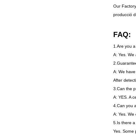
Our Factor
producció d
FAQ
:
1.
Are you a
A
:
Yes
.
We 
2.
Guarantee
A
:
We have
After detect
3.
Can the p
A
:
YES
.
A c
4.
Can you a
A
:
Yes
.
We 
5.
Is there 
Yes
.
Some p