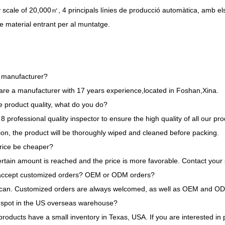
y scale of 20,000㎡
, 4 principals línies de producció automàtica, amb els 
e material entrant per al muntatge.
 manufacturer
?
are a manufacturer with
17
years experience
,
located in Foshan
,Xina.
 product quality
,
what do you do
?
8
professional quality inspector to ensure the high quality of all our p
ion
,
the product will be thoroughly wiped and cleaned before packing
.
rice be cheaper
?
ertain amount is reached and the price is more favorable
.
Contact your 
ccept customized orders
?
OEM or ODM orders
?
can
.
Customized orders are always welcomed
,
as well as OEM and O
a spot in the US overseas warehouse
?
roducts have a small inventory in Texas
,
USA
.
If you are interested in