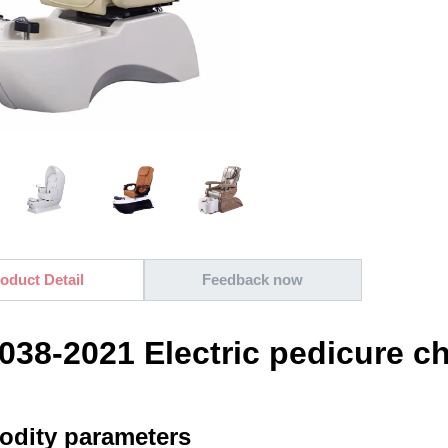
oduct Detail
Feedback now
038-2021 Electric pedicure ch
dity parameters