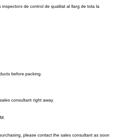
inspectors de control de qualitat al llarg de tota la
roducts before packing
.
sales consultant right away
.
DM
.
 purchasing
,
please contact the sales consultant as soon