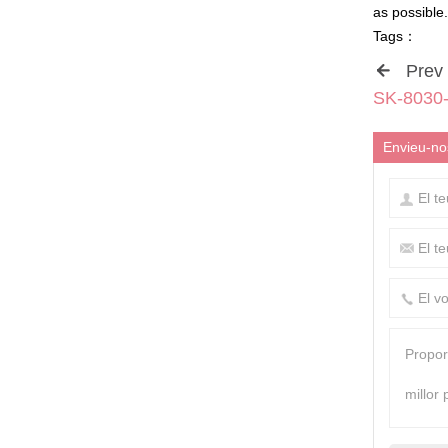
as possible
.
Tags
：
Prev
SK-8030-
Envieu-nos