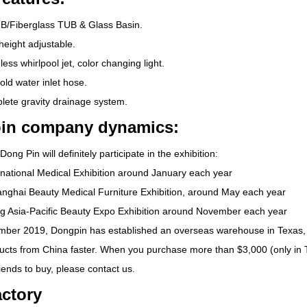
UB/Fiberglass TUB
&
Glass Basin
.
height adjustable
.
less whirlpool jet
,
color changing light
.
old water inlet hose
.
lete gravity drainage system
.
in company dynamics
:
Dong Pin will definitely participate in the exhibition
:
rnational Medical Exhibition around January each year
nghai Beauty Medical Furniture Exhibition
,
around May each year
 Asia-Pacific Beauty Expo Exhibition around November each year
mber
2019,
Dongpin has established an overseas warehouse in Texas
ducts from China faster
.
When you purchase more than
$3,000 (
only in
iends to buy
,
please contact us
.
ctory