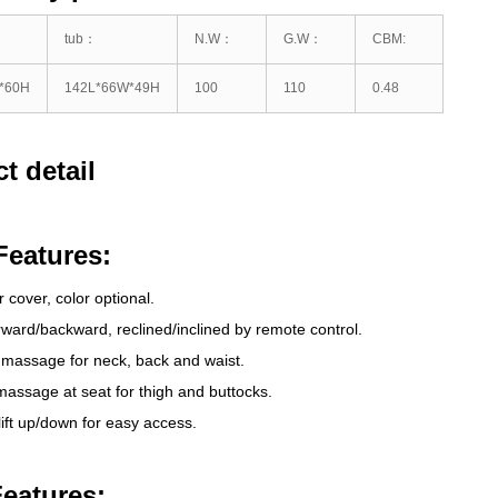
tub
：
N.W
：
G.W
：
CBM:
*60H
142
L*66W*49H
100
110
0.48
t detail
Features
:
r cover
,
color optional
.
rward/backward
,
reclined/inclined by remote control
.
 massage for neck
,
back and waist
.
 massage at seat for thigh and buttocks
.
lift up/down for easy access
.
eatures
: