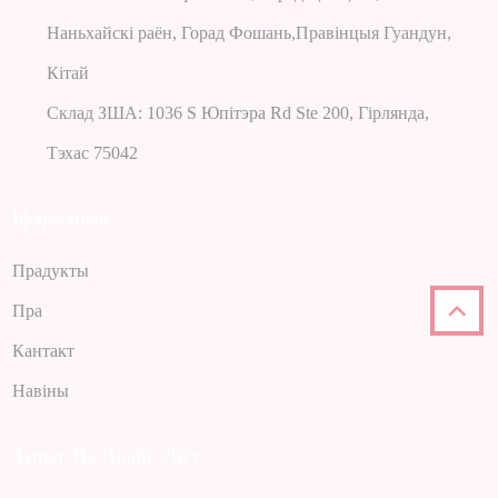
Наньхайскі раён, Горад Фошань,Правінцыя Гуандун,
Кітай
Склад ЗША: 1036 S Юпітэра Rd Ste 200, Гірлянда,
Тэхас 75042
Іфармацыя
Прадукты
Пра
Кантакт
Навіны
Запыт На Прайс-Ліст