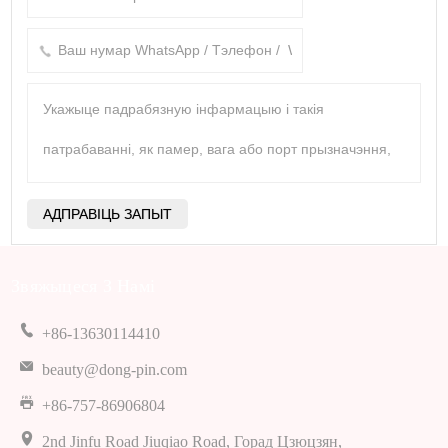
Звяжыцеся З Намі
+86-13630114410
beauty@dong-pin.com
+86-757-86906804
2nd Jinfu Road Jiuqiao Road, Горад Цзюцзян,