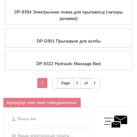
DP-8394 Электрычная ложак для прыгажосці (чатыры
рухавіка)
DP-G901 Прыгажуня для асобы
DP-8322 Hydraulic Massage Bed
1
1
1
Page
of
Адпраўце нам сваё паведамленне: